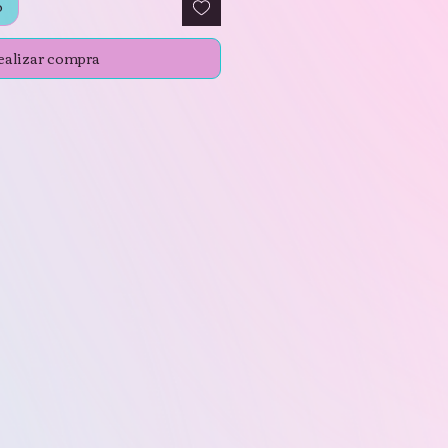
o
ealizar compra