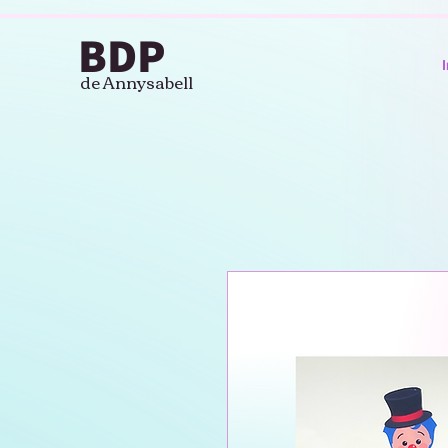
BDP
I
de Annysabell