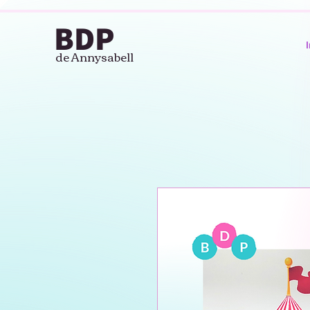
BDP
I
de Annysabell