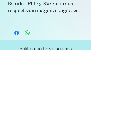
Estudio, PDF y SVG, con sus
respectivas imágenes digitales.
Politica de Devoluciones
Politicas de la Tienda
Suscríbete para no perderte
nuestras ofertas
Email
Unirse