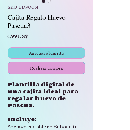
SKU: BDP0031
Cajita Regalo Huevo
Pascua3
Precio
4,99 US$
Agregar al carrito
Realizar compra
Plantilla digital de
una cajita ideal para
regalar huevo de
Pascua.
Incluye:
Archivo editable en Silhouette