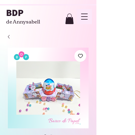
BDP
de Annysabell