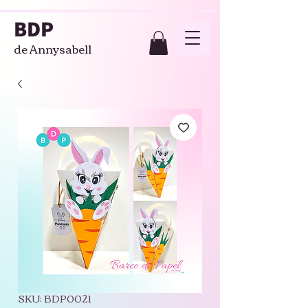
BDP
de Annysabell
SKU: BDP0021