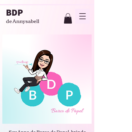
BDP
de Annysabell
Soy Anna de Barco de Papel, brindo